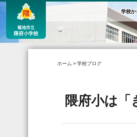
学校か
菊池市立
隈府小学校
ホーム
>
学校ブログ
隈府小は「