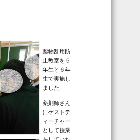
薬物乱用防
止教室を５
年生と６年
生で実施し
ました。
薬剤師さん
にゲストテ
ィーチャー
として授業
をしていた