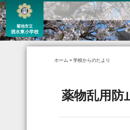
菊池市立
泗水東小学校
ホーム
>
学校からのたより
薬物乱用防