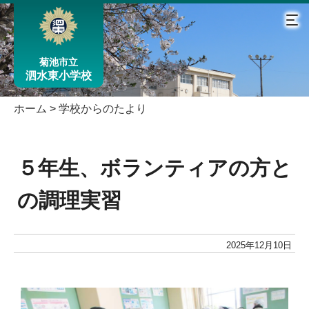
菊池市立
泗水東小学校
ホーム
>
学校からのたより
５年生、ボランティアの方と
の調理実習
2025年12月10日