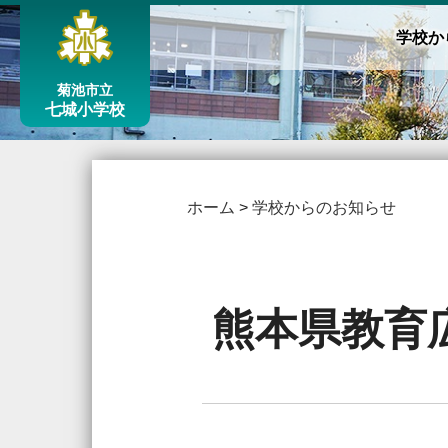
学校か
菊池市立
七城小学校
ホーム
>
学校からのお知らせ
熊本県教育広