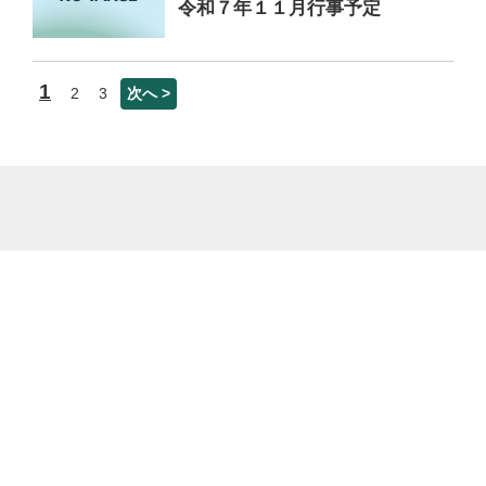
令和７年１１月行事予定
1
2
3
次へ >
菊池市立七城小学校 熊本県菊池市七城町甲佐町33番地 電話番号：0968-25-
2629 ファックス番号：0968-25-5020
© Shichijyo Elementary school. All Rights Reserved.