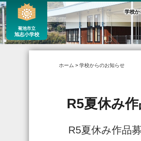
学校か
菊池市立
旭志小学校
ホーム
>
学校からのお知らせ
R5夏休み
R5夏休み作品