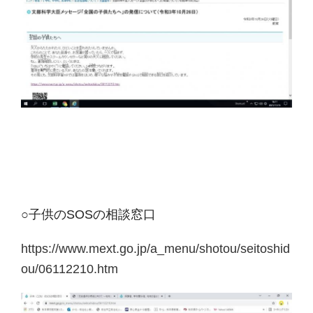
○子供のSOSの相談窓口
https://www.mext.go.jp/a_menu/shotou/seitoshid
ou/06112210.htm