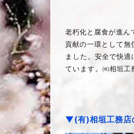
老朽化と腐食が進ん
貢献の一環として無
ました。安全で快適
ています。㈲相垣工
▼(有)相垣工務店