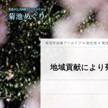
菊池市画像アーカイブ
>
観光地
>
菊
地域貢献により