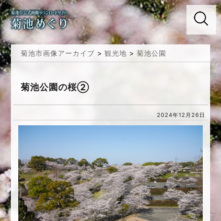
菊池市画像アーカイブ
>
観光地
>
菊池公園
菊池公園の桜②
2024年12月26日