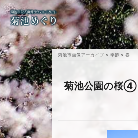
菊池市画像アーカイブ
>
季節
>
春
菊池公園の桜④