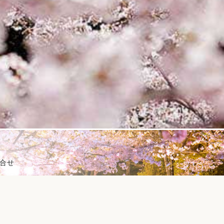
合せ
県菊池市隈府888
電話番号:
0968-25-7252