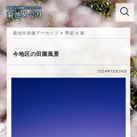
菊池市画像アーカイブ
>
季節
>
春
今地区の田園風景
2024年12月26日